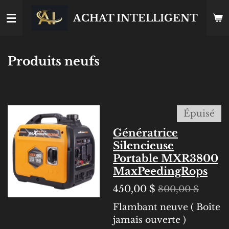
Passer
ACHAT INTELLIGENT
au
contenu
principal
Produits neufs
Épuisé
Génératrice
Silencieuse
Portable MXR3800
MaxPeedingRops
450,00 $
800,00 $
Flambant neuve ( Boîte
jamais ouverte )