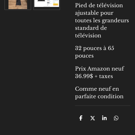
Pied de télévision
ajustable pour
toutes les grandeurs
standard de
télévision
32 pouces à 65
pouces
Prix Amazon neuf
36.99$ + taxes
Comme neuf en
parfaite condition
P
P
P
P
a
a
a
a
r
r
r
r