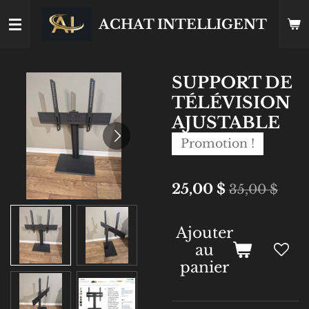
Passer
ACHAT INTELLIGENT
au
contenu
principal
SUPPORT DE
TÉLÉVISION
AJUSTABLE
Promotion !
25,00 $
35,00 $
Ajouter
au
panier