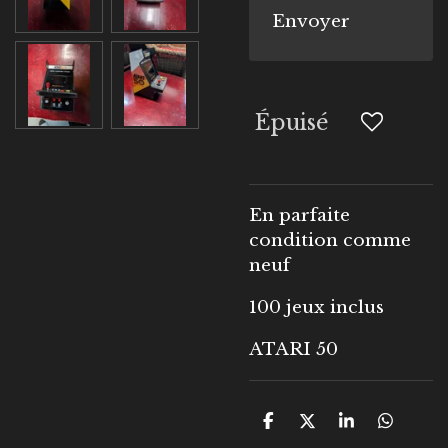
Envoyer
Épuisé
En parfaite
condition comme
neuf
100 jeux inclus
ATARI 50
P
P
P
P
a
a
a
a