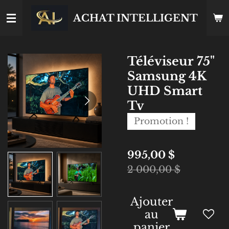
Passer
ACHAT INTELLIGENT
au
contenu
principal
Téléviseur 75"
Samsung 4K
UHD Smart
Tv
Promotion !
995,00 $
2 000,00 $
Ajouter
au
panier